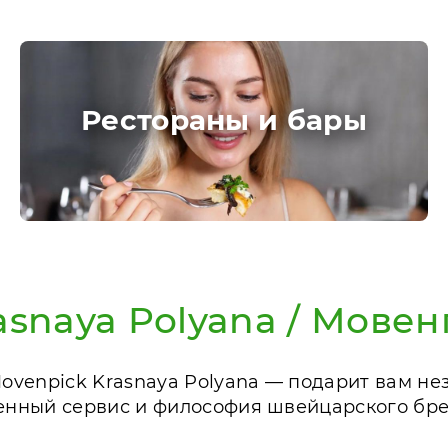
Рестораны и бары
asnaya Polyana / Мове
venpick Krasnaya Polyana — подарит вам не
нный сервис и философия швейцарского бре