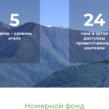
5
24
везд – уровень
часа в сутки
отеля
доступны
приветственн
коктейли
Номерной фонд