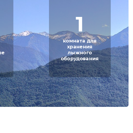
1
комната для
хранения
ые
лыжного
оборудования