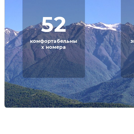
52
комфортабельны
з
х номера