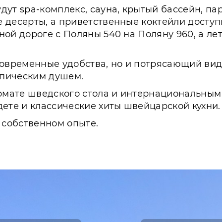
ут spa-комплекс, сауна, крытый бассейн, парк
 десерты, а приветственные коктейли доступн
ной дороге с Поляны 540 на Поляну 960, а л
современные удобства, но и потрясающий вид
опическим душем.
ормате шведского стола и интернациональны
дете и классические хиты швейцарской кухни.
 собственном опыте.