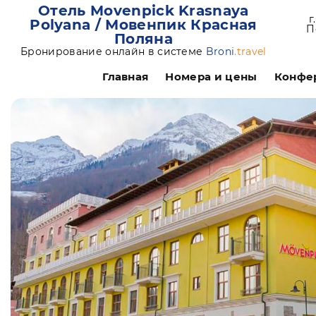
Отель Movenpick Krasnaya
г
Polyana / Мовенпик Красная
П
Поляна
Бронирование онлайн в системе
Broni
.travel
Главная
Номера и цены
Конфе